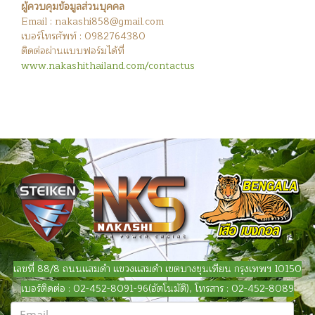
ผู้ควบคุมข้อมูลส่วนบุคคล
Email : nakashi858@gmail.com
เบอร์โทรศัพท์ : 0982764380
ติดต่อผ่านแบบฟอร์มได้ที่
www.nakashithailand.com/contactus
เลขที่ 88/8 ถนนแสมดำ แขวงแสมดำ เขตบางขุนเทียน กรุงเทพฯ 10150
เบอร์ติดต่อ : 02-452-8091-96(อัตโนมัติ), โทรสาร : 02-452-8089