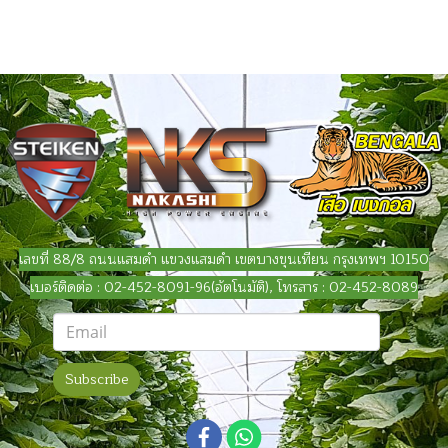
เลขที่ 88/8 ถนนแสมดำ แขวงแสมดำ เขตบางขุนเทียน กรุงเทพฯ 10150
เบอร์ติดต่อ : 02-452-8091-96(อัตโนมัติ), โทรสาร : 02-452-8089
Subscribe