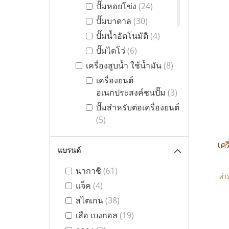
ปั๊มหอยโข่ง
(24)
ปั๊มบาดาล
(30)
ปั๊มน้ำอัตโนมัติ
(4)
ปั๊มไดโว่
(6)
เครื่องสูบน้ำ ใช้น้ำมัน
(8)
เครื่องยนต์
อเนกประสงค์ชนปั๊ม
(3)
ปั๊มสำหรับต่อเครื่องยนต์
(5)
อุปกรณ์พ่นยา
(26)
เครื่องพ่นยาถังโยก
(2)
แบรนด์
เครื่องพ่นยาแบตเตอรี่
นากาชิ
(61)
(9)
สำห
แจ็ค
(4)
เครื่องพ่นยาใช้น้ำมัน
สไตเกน
(38)
(3)
เสือ เบงกอล
(19)
เครื่องพ่นปุ๋ย พ่นเมล็ด