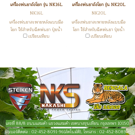
เครื่องพ่นยาถังโยก รุ่น NK16L
เครื่องพ่นยาถังโยก รุ่น NK20L
NK16L
NK20L
เครื่องพ่นยาสะพายหลังแบบมือ
เครื่องพ่นยาสะพายหลังแบบมือ
โยก ใช้สำหรับฉีดพ่นยา ปุ๋ยน้ำ
โยก ใช้สำหรับฉีดพ่นยา ปุ๋ยน้ำ
เปรียบเทียบ
เปรียบเทียบ
ต่างๆ
ต่างๆ
เลขที่ 88/8 ถนนแสมดำ แขวงแสมดำ เขตบางขุนเทียน กรุงเทพฯ 10150
เบอร์ติดต่อ : 02-452-8091-96(อัตโนมัติ), โทรสาร : 02-452-8089